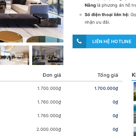
Nẵng
là phương án hỗ tr
Số điện thoại liên hệ:
Gọi
nhận ưu đãi.
LIÊN HỆ HOTLINE
K
Đơn giá
Tổng giá
1.700.000₫
1.700.000₫
1.760.000₫
0₫
1.760.000₫
0₫
2.000.000₫
0₫