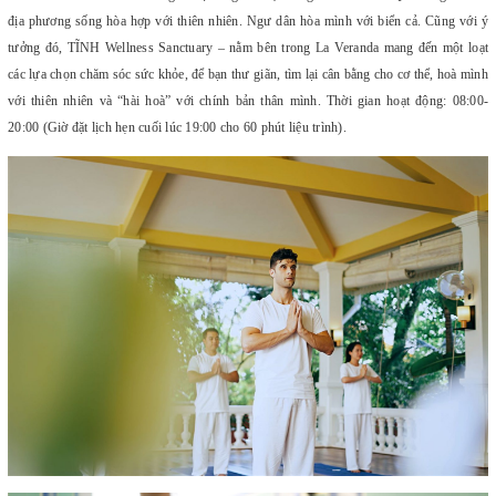
địa phương sống hòa hợp với thiên nhiên. Ngư dân hòa mình với biển cả. Cũng với ý
tưởng đó, TĨNH Wellness Sanctuary – nằm bên trong La Veranda mang đến một loạt
các lựa chọn chăm sóc sức khỏe, để bạn thư giãn, tìm lại cân bằng cho cơ thể, hoà mình
với thiên nhiên và “hài hoà” với chính bản thân mình.
Thời gian hoạt động: 08:00-
20:00 (Giờ đặt lịch hẹn cuối lúc 19:00 cho 60 phút liệu trình).