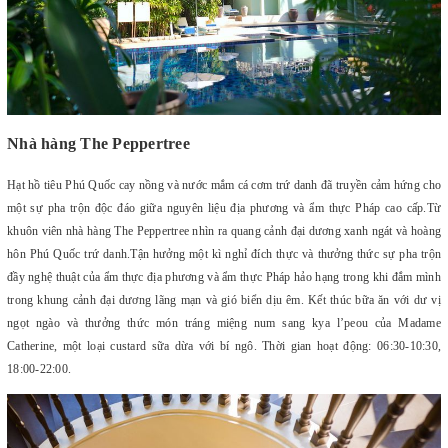
Nhà hàng The Peppertree
Hạt hồ tiêu Phú Quốc cay nồng và nước mắm cá cơm trứ danh đã truyền cảm hứng cho
một sự pha trộn độc đáo giữa nguyên liệu địa phương và ẩm thực Pháp cao cấp.Từ
khuôn viên nhà hàng The Peppertree nhìn ra quang cảnh đại dương xanh ngát và hoàng
hôn Phú Quốc trứ danh.Tận hưởng một kì nghỉ đích thực và thưởng thức sự pha trộn
đầy nghệ thuật của ẩm thực địa phương và ẩm thực Pháp hảo hạng trong khi đắm mình
trong khung cảnh đại dương lãng mạn và gió biển dịu êm. Kết thúc bữa ăn với dư vị
ngọt ngào và thưởng thức món tráng miệng num sang kya l’peou của Madame
Catherine, một loại custard sữa dừa với bí ngô.
Thời gian hoạt động: 06:30-10:30,
18:00-22:00.