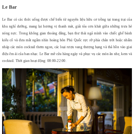
Le Bar
Le Bar có các thức uống được chế biến từ nguyên liệu hữu cơ trồng tại trang trại của
khu nghỉ dưỡng, mang lại hương vị thanh mát, giải tỏa cơn khát giữa những trưa hè
nóng nực. Trong không gian thoáng đãng, bạn thư thái ngả mình vào chiếc ghế bành
kiểu cổ và đưa mắt ngắm nhìn hoàng hôn Phú Quốc rực rỡ phía chân trời hoặc nhấm
nháp các món cocktail thơm ngon, các loại rượu vang thượng hạng và thả hồn vào giai
điệu êm ái của ban nhạc. Le Bar mở cửa hàng ngày và phục vụ các món ăn nhẹ, kem và
cocktail. Thời gian hoạt động: 08:00-22:00.