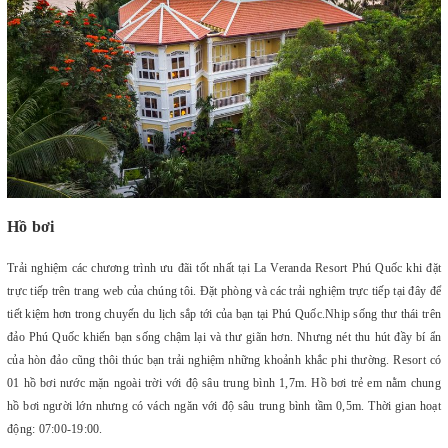
Hồ bơi
Trải nghiệm các chương trình ưu đãi tốt nhất tại La Veranda Resort Phú Quốc khi đặt
trực tiếp trên trang web của chúng tôi. Đặt phòng và các trải nghiệm trực tiếp tại đây để
tiết kiệm hơn trong chuyến du lịch sắp tới của bạn tại Phú Quốc.
Nhịp sống thư thái trên
đảo Phú Quốc khiến bạn sống chậm lại và thư giãn hơn. Nhưng nét thu hút đầy bí ẩn
của hòn đảo cũng thôi thúc bạn trải nghiệm những khoảnh khắc phi thường.
Resort có
01 hồ bơi nước mặn ngoài trời với độ sâu trung bình 1,7m. Hồ bơi trẻ em nằm chung
hồ bơi người lớn nhưng có vách ngăn với độ sâu trung bình tầm 0,5m. Thời gian hoạt
động: 07:00-19:00.