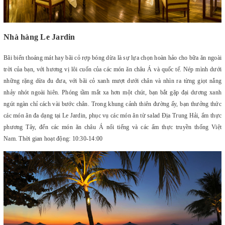
Nhà hàng Le Jardin
Bãi biển thoáng mát hay bãi cỏ rợp bóng dừa là sự lựa chọn hoàn hảo cho bữa ăn ngoài
trời của bạn, với hương vị lôi cuốn của các món ăn châu Á và quốc tế. Nép mình dưới
những rặng dừa đu đưa, với bãi cỏ xanh mượt dưới chân và nhìn ra từng giọt nắng
nhảy nhót ngoài hiên. Phóng tầm mắt xa hơn một chút, bạn bắt gặp đại dương xanh
ngút ngàn chỉ cách vài bước chân. Trong khung cảnh thiên đường ấy, bạn thưởng thức
các món ăn đa dạng tại Le Jardin, phục vụ các món ăn từ salad Địa Trung Hải, ẩm thực
phương Tây, đến các món ăn châu Á nổi tiếng và các ẩm thực truyền thống Việt
Nam. Thời gian hoạt động: 10:30-14:00