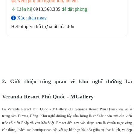
Xem phụ thu người lớn, trẻ em
Liên hệ
0913.568.33
5
để đặt phòng
Xác nhận ngay
Hellotrip.vn hỗ trợ xuất hóa đơn
2. Giới thiệu tổng quan về khu nghĩ dưỡng La
Veranda Resort Phú Quốc - MGallery
La Veranda Resort Phu Quoc - MGallery (La Veranda Resort Phu Quoc) tọa lạc ở
trung tâm Dương Đông. Khu nghỉ dưỡng lấy cảm hứng là chế tác hoàn mỹ của kiến
trúc cổ điển Pháp và văn hóa Việt. Resort đến nay vẫn được xem là chuẩn mực vàng
của dòng khách sạn boutique cao cấp với sự kết hợp hài hòa giữa sự thanh lịch, vẻ đẹp